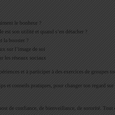
raiment le bonheur ?
e est son utilité et quand s’en détacher ?
 la booster ?
ux sur l’image de soi
ur les réseaux sociaux
périences et à participer à des exercices de groupes to
tips et conseils pratiques, pour changer ton regard sur
 de confiance, de bienveillance, de sororité. Tout ça