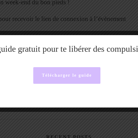
on week-end du bon pieds !
pour recevoir le lien de connexion à l’évènement
uide gratuit pour te libérer des compuls
Télécharger le guide
RECENT POSTS