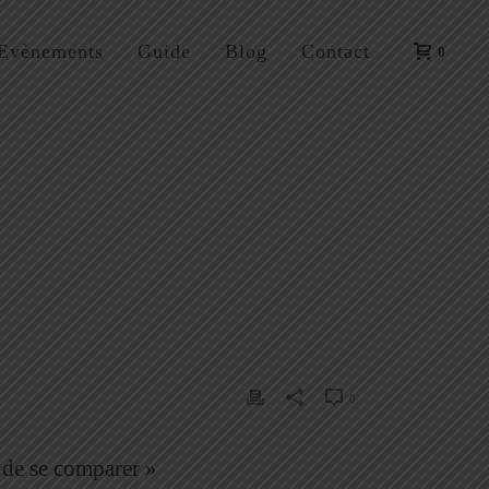
Evènements
Guide
Blog
Contact
0
0
 de se comparer »