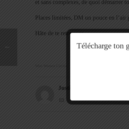
et sans complexes, de quoi démarrer t
Places limitées, DM un pouce en l’air 
Hâte de te retrouver
Télécharge ton g
Wise Women Circles
Justine Chêne