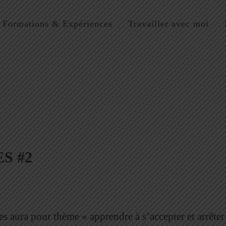
Formations & Expériences
Travailler avec moi
S #2
s aura pour thème « apprendre à s’accepter et arrêter