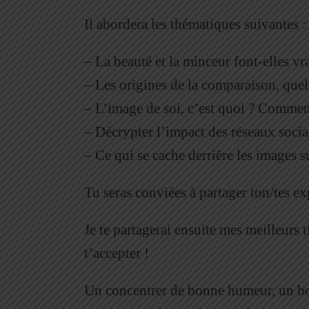
Il abordera les thématiques suivantes :
– La beauté et la minceur font-elles v
– Les origines de la comparaison, quell
– L’image de soi, c’est quoi ? Comment
– Décrypter l’impact des réseaux socia
– Ce qui se cache derrière les images s
Tu seras conviées à partager ton/tes ex
Je te partagerai ensuite mes meilleurs 
t’accepter !
Un concentrer de bonne humeur, un boost