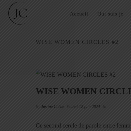
Accueil
Qui suis je
WISE WOMEN CIRCLES #2
WISE WOMEN CIRCLE
By
Justine Chêne
Posted
12 juin 2024
In
Ce second cercle de parole entre femme