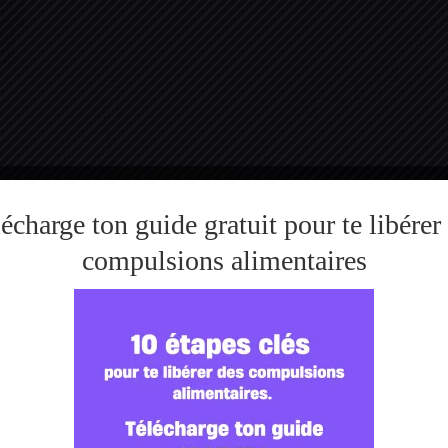
écharge ton guide gratuit pour te libérer
compulsions alimentaires
rendre le TCA gr
ision d’une psycho