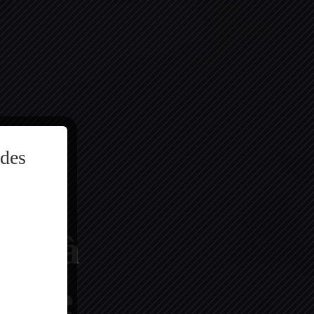
 des
âce à
logue