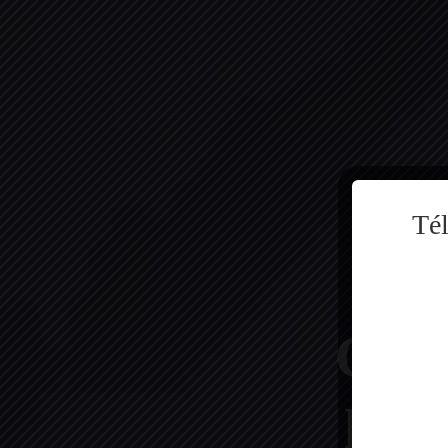
Tél
Comp
la v