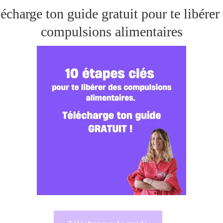
écharge ton guide gratuit pour te libérer
compulsions alimentaires
Hello à toi,
Que ce soit pour toi 
n’est pas par hasard.
Alors voilà, moi 
Je suis Coach sp
émotionnelle, et
Après avoir lutté pe
démons, avoir suivi 
ma boulimie, j’ai dé
mes connaissances e