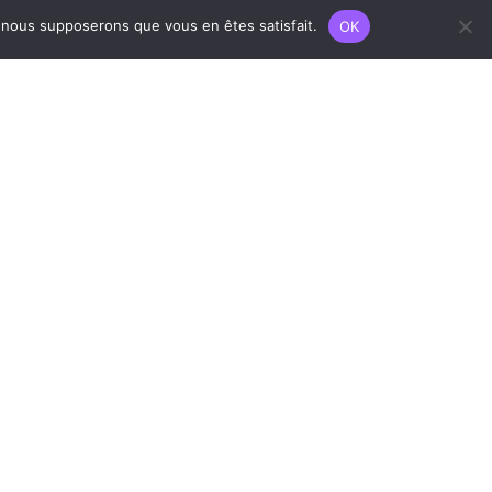
e, nous supposerons que vous en êtes satisfait.
OK
n empathie
e tu vis !
tion à ton corps, ton éducation, tes
ions et d’autres plus légers.
tils à toi, à tes besoins spécifiques.