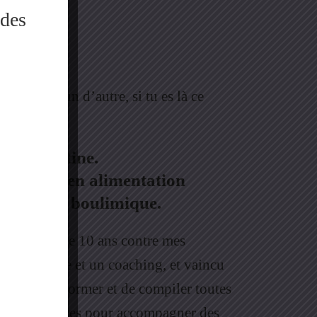
 des
ou quelqu’un d’autre, si tu es là ce
c’est Justine.
écialisée en alimentation
 ancienne boulimique.
ndant plus de 10 ans contre mes
une thérapie et un coaching, et vaincu
cidé de me former et de compiler toutes
t compétences pour accompagner des