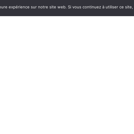
eure expérience sur notre site web. Si vous continuez à utiliser ce sit
? Ma bienveillance et mo
 passée par là, je sais ce qu
n rapport à l’alimentation, ta façon de manger, ta rela
 en général, des sujets profonds, parfois chargés d’émot
pproche est globale et personnalisée, j’adapte mes ou