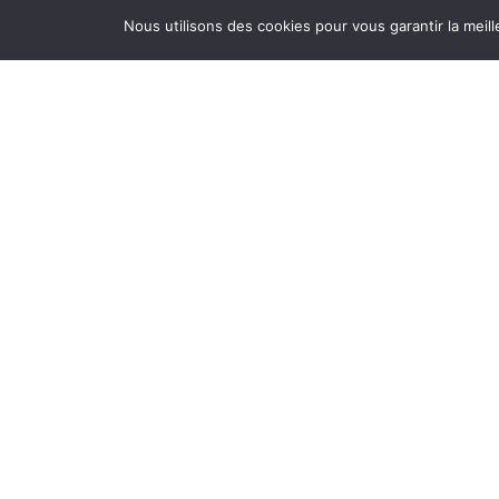
Nous utilisons des cookies pour vous garantir la meill
Mes plus 
– Je suis
En coaching nous abordons tout : to
relations aux autres, ta vie
Aucun coaching ne se ressemble, mon a